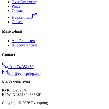
Over Everspring
Prijzen
Contact
Helpcentrum
Gidsen
Marktplaats
Alle Producten
Alle leveranciers
Contact
+31 174-352150
help@everspring.app
Ma-Vr 9:00-18:00
KvK: 80939546
BTW: NL861859777B01
Copyright © 2026 Everspring